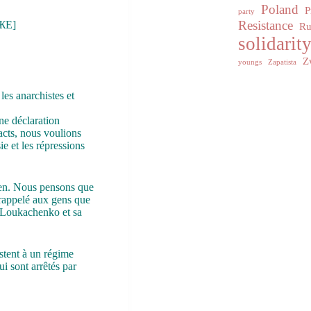
Poland
P
party
Resistance
ЖЕ]
Ru
solidarit
Z
youngs
Zapatista
les anarchistes et
une déclaration
acts, nous voulions
ie et les répressions
ien. Nous pensons que
 rappelé aux gens que
ur Loukachenko et sa
stent à un régime
i sont arrêtés par