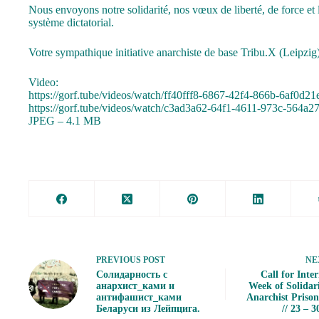
Nous envoyons notre solidarité, nos vœux de liberté, de force et l
système dictatorial.
Votre sympathique initiative anarchiste de base Tribu.X (Leipzig
Video:
https://gorf.tube/videos/watch/ff40fff8-6867-42f4-866b-6af0d2
https://gorf.tube/videos/watch/c3ad3a62-64f1-4611-973c-564a
JPEG – 4.1 MB
PREVIOUS
POST
NE
Солидарность с
Call for Inte
анархист_ками и
Week of Solidar
антифашист_ками
Anarchist Prison
Беларуси из Лейпцига.
// 23 – 