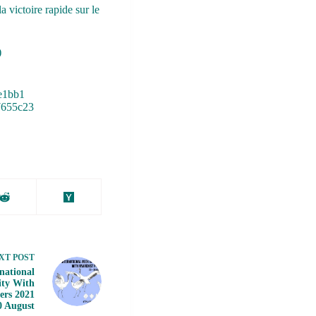
a victoire rapide sur le
)
1e1bb1
27655c23
XT
POST
rnational
ity With
ers 2021
30 August