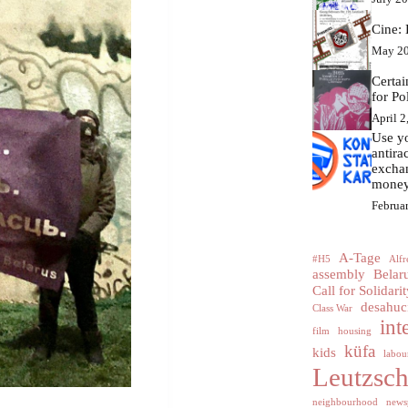
Cine: 
May 20
Certa
for Po
April 2
Use yo
antir
excha
money
Februa
A-Tage
#H5
Alfr
assembly
Belar
Call for Solidarit
desahuc
Class War
int
film
housing
küfa
kids
labour
Leutzsc
neighbourhood
news