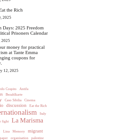
Eat the Rich
, 2025
in Days: 2025 Freedom
litical Prisoners Calendar
, 2025
ur money for practical
acism at Tante Emma
nging coupons for
.
ry 12, 2025
edo Cospito
Antifa
us
Bezahlkarte
y
Caso Sibilia
Cinema
io
discussion
Eat the Rich
ernationalism
Italy
La Marisma
 fight
h
migrant
Lina
Memory
paper
organisation
palestine