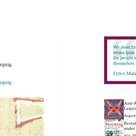
We anarchis
emancipate 
the people 
themselves
eipzig.
Errico Mala
eipzig.
Anti-A
Leipz
August
Resist
under
July 2