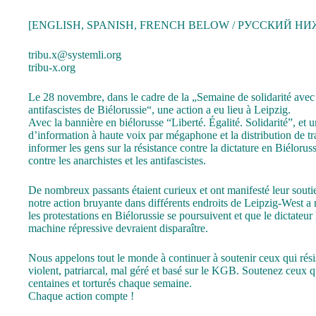
[ENGLISH, SPANISH, FRENCH BELOW / РУССКИЙ НИ
tribu.x@systemli.org
tribu-x.org
Le 28 novembre, dans le cadre de la „Semaine de solidarité avec 
antifascistes de Biélorussie“, une action a eu lieu à Leipzig.
Avec la bannière en biélorusse “Liberté. Égalité. Solidarité”, et 
d’information à haute voix par mégaphone et la distribution de tr
informer les gens sur la résistance contre la dictature en Biéloruss
contre les anarchistes et les antifascistes.
De nombreux passants étaient curieux et ont manifesté leur sout
notre action bruyante dans différents endroits de Leipzig-West a
les protestations en Biélorussie se poursuivent et que le dictate
machine répressive devraient disparaître.
Nous appelons tout le monde à continuer à soutenir ceux qui rési
violent, patriarcal, mal géré et basé sur le KGB. Soutenez ceux qu
centaines et torturés chaque semaine.
Chaque action compte !