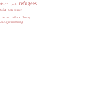
refugees
rision
punk
ssia
Soli-concert
y
techno
tribu.x
Trump
wangsräumung