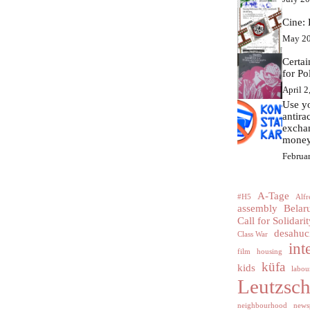
Cine: 
May 20
Certa
for Po
April 2
Use yo
antir
excha
money
Februa
A-Tage
#H5
Alfr
assembly
Belar
Call for Solidarit
desahuc
Class War
int
film
housing
küfa
kids
labour
Leutzsc
neighbourhood
news