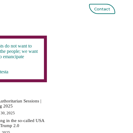
Contact
ts do not want to
the people; we want
to emancipate
testa
uthoritarian Sessions |
ig 2025
 30, 2025
ing in the so-called USA
 Trump 2.0
0, 2025