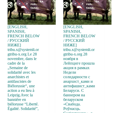
[ENGLISH,
[ENGLISH,
SPANISH,
SPANISH,
FRENCH BELOW
FRENCH BELOW
/ РУССКИЙ
/ РУССКИЙ
НИЖЕ]
НИЖЕ]
tribu.x@systemli.or
tribu.x@systemli.or
gtribu-x.org Le 28
gtribu-x.org 28
novembre, dans le
ноября в
cadre de la
Лейпциге прошла
„Semaine de
акция в рамках
solidarité avec les
Недели
anarchistes et
солидарности с
antifascistes de
анархист_ками и
Biélorussie“, une
антифашист_ками
action a eu lieu à
Беларуси. С
Leipzig.Avec la
баннером на
bannière en
беларуском
biélorusse “Liberté.
«Свабода.
Égalité. Solidarité”,
Роўнасць.