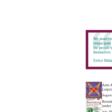
We anarchis
emancipate 
the people 
themselves
Errico Mala
Anti-A
Leipz
August
Resist
under
July 2