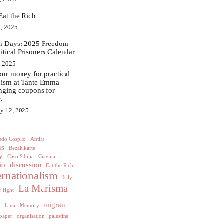
Eat the Rich
, 2025
in Days: 2025 Freedom
litical Prisoners Calendar
, 2025
ur money for practical
acism at Tante Emma
nging coupons for
.
ry 12, 2025
edo Cospito
Antifa
us
Bezahlkarte
y
Caso Sibilia
Cinema
io
discussion
Eat the Rich
ernationalism
Italy
La Marisma
 fight
h
migrant
Lina
Memory
paper
organisation
palestine