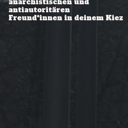
anarchistischen und
antiautoritären
Freund*innen in deinem Kiez