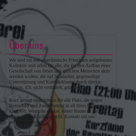
Über uns
Wir sind ein auf anarchistische Prinzipien aufgebautes
Kollektiv und offen für alle, die für den Aufbau einer
Gesellschaft von freien und gleichen Menschen aktiv
werden wollen, die auf Solidarität, gegenseitige
Unterstützung und Konfliktlösung durch direkte
Aktion, d.h. nicht vermittelt, gründet.
Kurz gesagt ist in tribu.x für alle Platz, die gegen
Herrschaft und Ausgrenzung in all ihren Formen
kämpfen. Wenn du denkst, dieser Raum ist auch
etwas für dich, zögere nicht, Kontakt mit uns
aufzunehmen!