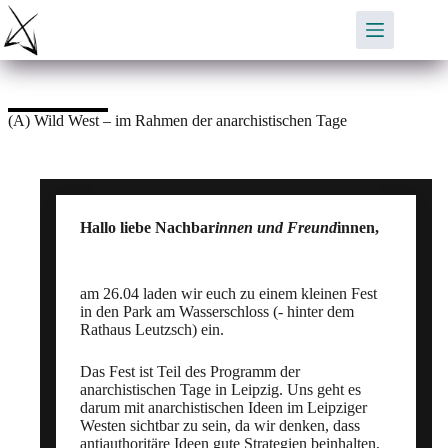
Zum
Inhalt
springen
(A) Wild West – im Rahmen der anarchistischen Tage
Hallo liebe Nachbar
innen und Freund
innen,
am 26.04 laden wir euch zu einem kleinen Fest
in den Park am Wasserschloss (- hinter dem
Rathaus Leutzsch) ein.
Das Fest ist Teil des Programm der
anarchistischen Tage in Leipzig. Uns geht es
darum mit anarchistischen Ideen im Leipziger
Westen sichtbar zu sein, da wir denken, dass
antiauthoritäre Ideen gute Strategien beinhalten,