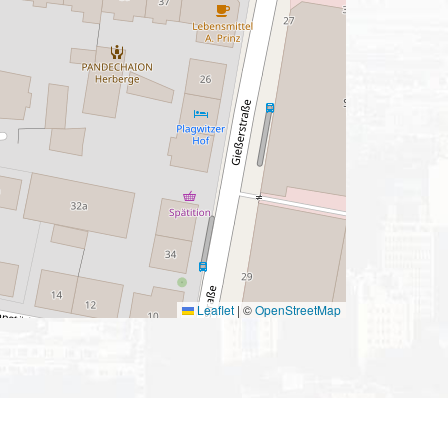
Leaflet
|
©
OpenStreetMap