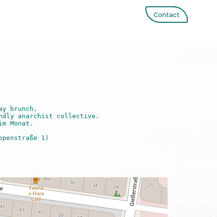
Contact
y brunch.

ndly anarchist collective. 

m Monat.

penstraße 1)
