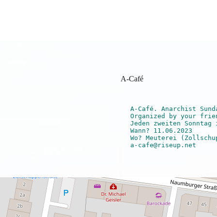
A-Café
A-Café. Anarchist Sunda
Organized by your frie
Jeden zweiten Sonntag i
Wann? 11.06.2023

Wo? Meuterei (Zollschup
a-cafe@riseup.net